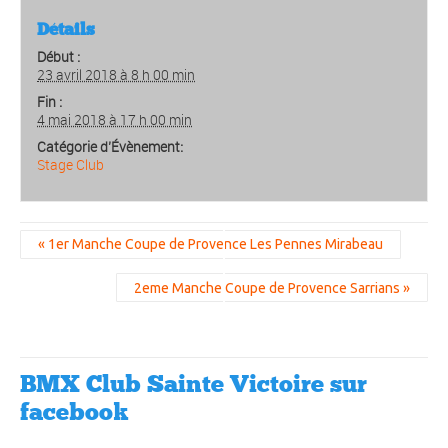
Détails
Début :
23 avril 2018 à 8 h 00 min
Fin :
4 mai 2018 à 17 h 00 min
Catégorie d’Évènement:
Stage Club
«
1er Manche Coupe de Provence Les Pennes Mirabeau
2eme Manche Coupe de Provence Sarrians
»
BMX Club Sainte Victoire sur
facebook